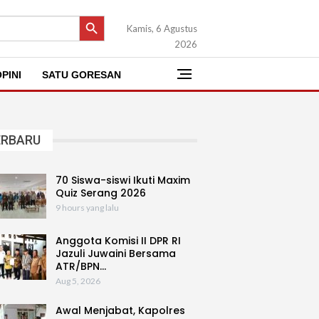
SEARCH BUTTON
Kamis, 6 Agustus
2026
PINI
SATU GORESAN
ERBARU
70 Siswa-siswi Ikuti Maxim
Quiz Serang 2026
9 hours yang lalu
Anggota Komisi II DPR RI
Jazuli Juwaini Bersama
ATR/BPN…
Aug 5, 2026
Awal Menjabat, Kapolres