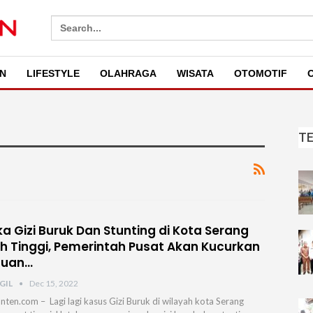
Search
for:
N
LIFESTYLE
OLAHRAGA
WISATA
OTOMOTIF
O
T
a Gizi Buruk Dan Stunting di Kota Serang
h Tinggi, Pemerintah Pusat Akan Kucurkan
tuan…
GIL
Dec 15, 2022
nten.com – Lagi lagi kasus Gizi Buruk di wilayah kota Serang