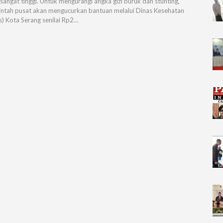
sangat tinggi. Untuk mengurangi angka gizi buruk dan stunting,
ntah pusat akan mengucurkan bantuan melalui Dinas Kesehatan
s) Kota Serang senilai Rp2…