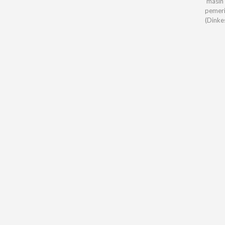
masih 
pemeri
(Dinke