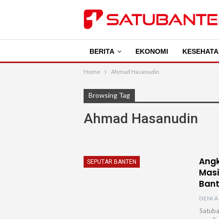
BERITA
EKONOMI
KESEHATA
Home
Ahmad Hasanudin
Browsing Tag
Ahmad Hasanudin
Angk
SEPUTAR BANTEN
Masi
Ban
DENI A
Satuba