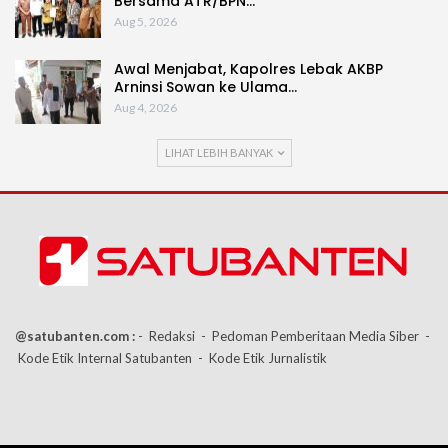
Bersama ATR/BPN…
Aug 5, 2026
Awal Menjabat, Kapolres Lebak AKBP
Arninsi Sowan ke Ulama…
Aug 4, 2026
LIHAT LEBIH BANYAK
@satubanten.com :
- Redaksi
- Pedoman Pemberitaan Media Siber
-
Kode Etik Internal Satubanten
- Kode Etik Jurnalistik