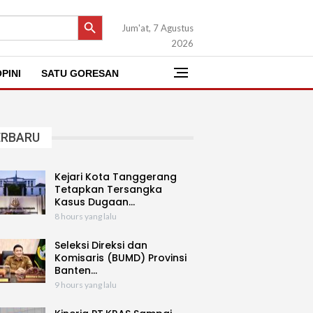
SEARCH BUTTON
Jum'at, 7 Agustus
2026
PINI
SATU GORESAN
ERBARU
Kejari Kota Tanggerang
Tetapkan Tersangka
Kasus Dugaan…
8 hours yang lalu
Seleksi Direksi dan
Komisaris (BUMD) Provinsi
Banten…
9 hours yang lalu