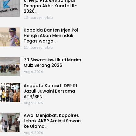
Kinerja PT.KRAS Sampai
Dengan Akhir Kuartal II-
2026…
10 hours yang lalu
Kapolda Banten Irjen Pol
Hengki Akan Menindak
Tegas warga…
11 hours yang lalu
70 Siswa-siswi Ikuti Maxim
Quiz Serang 2026
Aug 6, 2026
Anggota Komisi II DPR RI
Jazuli Juwaini Bersama
ATR/BPN…
Aug 5, 2026
Awal Menjabat, Kapolres
Lebak AKBP Arninsi Sowan
ke Ulama…
Aug 4, 2026