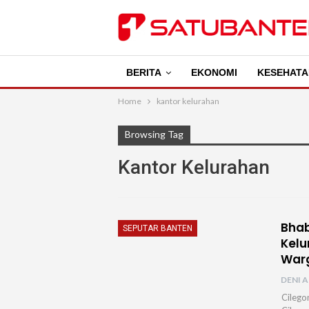
BERITA
EKONOMI
KESEHATA
Home
kantor kelurahan
Browsing Tag
Kantor Kelurahan
Bha
SEPUTAR BANTEN
Kelu
War
DENI A
Cilego