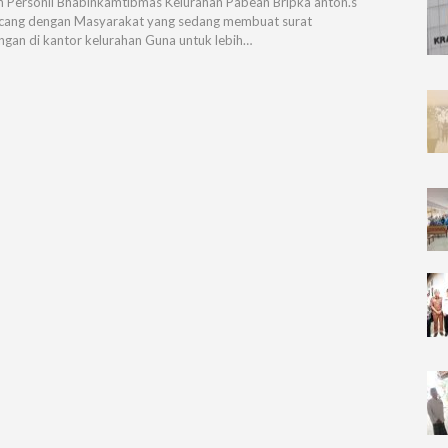
n Personil Bhabinkamtibmas Kelurahan Pabean Bripka anton.s
cang dengan Masyarakat yang sedang membuat surat
ngan di kantor kelurahan Guna untuk lebih…