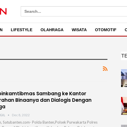
Search
for:
N
LIFESTYLE
OLAHRAGA
WISATA
OTOMOTIF
O
T
binkamtibmas Sambang ke Kantor
rahan Binaanya dan Dialogis Dengan
ga
GIL
Dec 8, 2022
n, Satubanten.com- Polda Banten,Polsek Purwakarta Polres