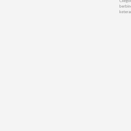
Cilego
berbin
ketera