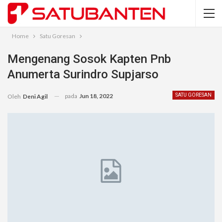
Home
Satu Goresan
Mengenang Sosok Kapten Pnb
Anumerta Surindro Supjarso
pada
Jun 18, 2022
SATU GORESAN
Oleh
Deni Agil