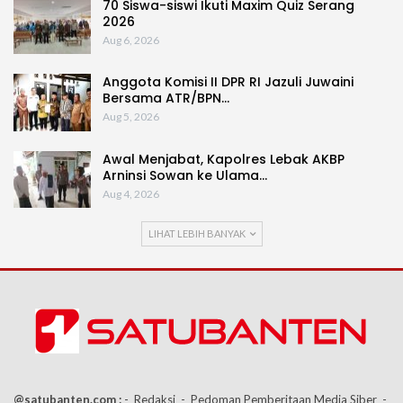
70 Siswa-siswi Ikuti Maxim Quiz Serang
2026
Aug 6, 2026
Anggota Komisi II DPR RI Jazuli Juwaini
Bersama ATR/BPN…
Aug 5, 2026
Awal Menjabat, Kapolres Lebak AKBP
Arninsi Sowan ke Ulama…
Aug 4, 2026
LIHAT LEBIH BANYAK
@satubanten.com :
- Redaksi
- Pedoman Pemberitaan Media Siber
-