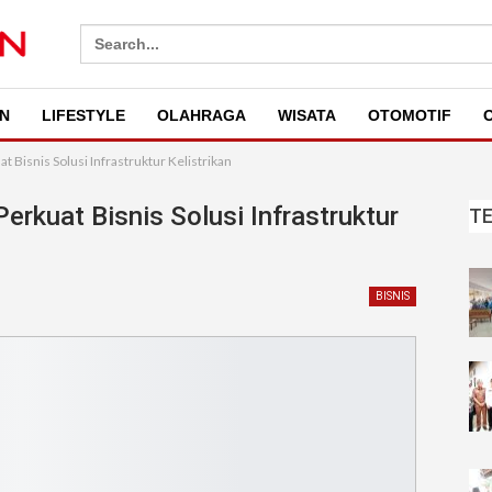
Search
for:
N
LIFESTYLE
OLAHRAGA
WISATA
OTOMOTIF
O
 Bisnis Solusi Infrastruktur Kelistrikan
erkuat Bisnis Solusi Infrastruktur
T
BISNIS