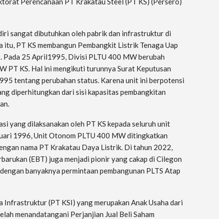
ektorat Perencanaan PT Krakatau Steel (PT KS) (Persero)
diri sangat dibutuhkan oleh pabrik dan infrastruktur di
na itu, PT KS membangun Pembangkit Listrik Tenaga Uap
. Pada 25 April1995, Divisi PLTU 400 MW berubah
 PT KS. Hal ini mengikuti turunnya Surat Keputusan
5 tentang perubahan status. Karena unit ini berpotensi
g diperhitungkan dari sisi kapasitas pembangkitan
an.
asi yang dilaksanakan oleh PT KS kepada seluruh unit
bruari 1996, Unit Otonom PLTU 400 MW ditingkatkan
engan nama PT Krakatau Daya Listrik. Di tahun 2022,
rbarukan (EBT) juga menjadi pionir yang cakap di Cilegon
ng dengan banyaknya permintaan pembangunan PLTS Atap
Infrastruktur (PT KSI) yang merupakan Anak Usaha dari
telah menandatangani Perjanjian Jual Beli Saham