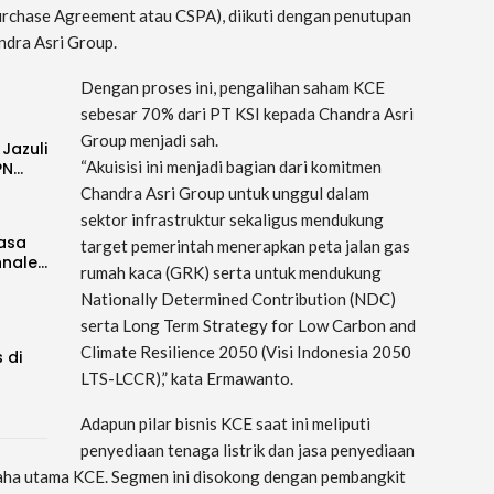
urchase Agreement atau CSPA), diikuti dengan penutupan
ndra Asri Group.
Dengan proses ini, pengalihan saham KCE
sebesar 70% dari PT KSI kepada Chandra Asri
Group menjadi sah.
 Jazuli
“Akuisisi ini menjadi bagian dari komitmen
PN…
Chandra Asri Group untuk unggul dalam
sektor infrastruktur sekaligus mendukung
Rasa
target pemerintah menerapkan peta jalan gas
nnale…
rumah kaca (GRK) serta untuk mendukung
Nationally Determined Contribution (NDC)
serta Long Term Strategy for Low Carbon and
Climate Resilience 2050 (Visi Indonesia 2050
 di
LTS-LCCR),” kata Ermawanto.
Adapun pilar bisnis KCE saat ini meliputi
penyediaan tenaga listrik dan jasa penyediaan
saha utama KCE. Segmen ini disokong dengan pembangkit