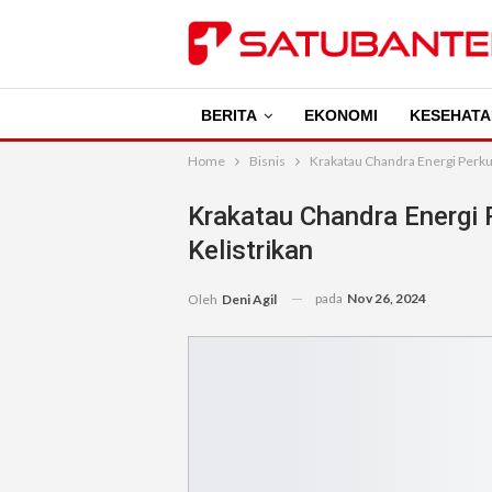
BERITA
EKONOMI
KESEHATA
Home
Bisnis
Krakatau Chandra Energi Perkuat
Krakatau Chandra Energi P
Kelistrikan
pada
Nov 26, 2024
Oleh
Deni Agil