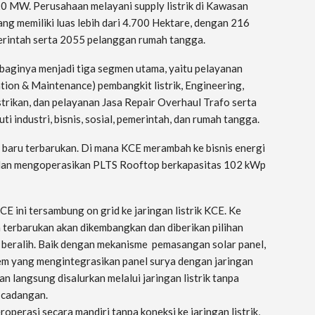
120 MW. Perusahaan melayani supply listrik di Kawasan
ang memiliki luas lebih dari 4.700 Hektare, dengan 216
emerintah serta 2055 pelanggan rumah tangga.
baginya menjadi tiga segmen utama, yaitu pelayanan
tion & Maintenance) pembangkit listrik, Engineering,
trikan, dan pelayanan Jasa Repair Overhaul Trafo serta
ti industri, bisnis, sosial, pemerintah, dan rumah tangga.
gi baru terbarukan. Di mana KCE merambah ke bisnis energi
dan mengoperasikan PLTS Rooftop berkapasitas 102 kWp
E ini tersambung on grid ke jaringan listrik KCE. Ke
n terbarukan akan dikembangkan dan diberikan pilihan
beralih. Baik dengan mekanisme pemasangan solar panel,
em yang mengintegrasikan panel surya dengan jaringan
an langsung disalurkan melalui jaringan listrik tanpa
 cadangan.
perasi secara mandiri tanpa koneksi ke jaringan listrik,