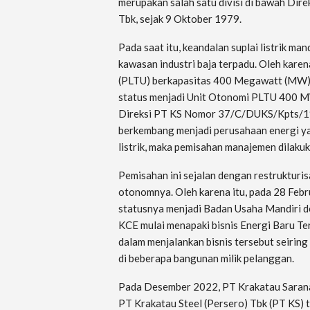
merupakan salah satu divisi di bawah Dir
Tbk, sejak 9 Oktober 1979.
Pada saat itu, keandalan suplai listrik man
kawasan industri baja terpadu. Oleh kare
(PLTU) berkapasitas 400 Megawatt (MW)
status menjadi Unit Otonomi PLTU 400 MW
Direksi PT KS Nomor 37/C/DUKS/Kpts/199
berkembang menjadi perusahaan energi yan
listrik, maka pemisahan manajemen dilakuk
Pemisahan ini sejalan dengan restrukturis
otonomnya. Oleh karena itu, pada 28 Fe
statusnya menjadi Badan Usaha Mandiri d
KCE mulai menapaki bisnis Energi Baru Te
dalam menjalankan bisnis tersebut seiri
di beberapa bangunan milik pelanggan.
Pada Desember 2022, PT Krakatau Sarana 
PT Krakatau Steel (Persero) Tbk (PT KS) 