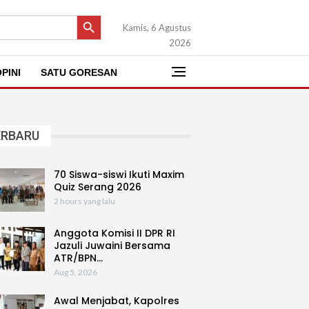
SEARCH BUTTON
Kamis, 6 Agustus
2026
PINI
SATU GORESAN
ERBARU
70 Siswa-siswi Ikuti Maxim
Quiz Serang 2026
2 hours yang lalu
Anggota Komisi II DPR RI
Jazuli Juwaini Bersama
ATR/BPN…
Aug 5, 2026
Awal Menjabat, Kapolres