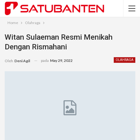
Home
Olahraga
Witan Sulaeman Resmi Menikah
Dengan Rismahani
pada
May 29, 2022
OLAHRAGA
Oleh
Deni Agil