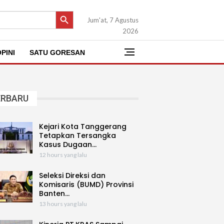
SEARCH BUTTON
Jum'at, 7 Agustus
2026
PINI
SATU GORESAN
ERBARU
Kejari Kota Tanggerang
Tetapkan Tersangka
Kasus Dugaan…
12 hours yang lalu
Seleksi Direksi dan
Komisaris (BUMD) Provinsi
Banten…
13 hours yang lalu