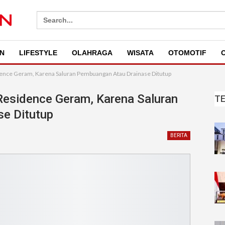
Search
for:
N
LIFESTYLE
OLAHRAGA
WISATA
OTOMOTIF
O
nce Geram, Karena Saluran Pembuangan Atau Drainase Ditutup
esidence Geram, Karena Saluran
T
e Ditutup
BERITA