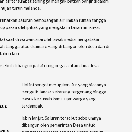
an air tersumbat sehingga mengakibatkan banjir didalam
hujan turun melanda.
rlihatkan saluran pembuangan air limbah rumah tangga
tup paksa oleh pihak yang mengklaim tanah miliknya.
(x) saat di wawancarai oleh awak media mengatakan
h tangga atau drainase yang di bangun oleh desa dan di
tahun lalu
rsebut di bangun pakai uang negara atau dana desa
Hal ini sangat merugikan. Air yang biasanya
mengalir lancar sekarang tergenang hingga
masuk ke rumah kami,” ujar warga yang
terdampak.
sus
lebih lanjut, Saluran tersebut sebelumnya
dibangun oleh pemerintah Desa untuk
saris
mengatasi masalah sanitasi warga. Namun,