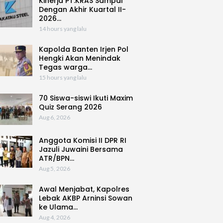
Kinerja PT.KRAS Sampai
Dengan Akhir Kuartal II-
2026…
14 hours yang lalu
Kapolda Banten Irjen Pol
Hengki Akan Menindak
Tegas warga…
15 hours yang lalu
70 Siswa-siswi Ikuti Maxim
Quiz Serang 2026
Aug 6, 2026
Anggota Komisi II DPR RI
Jazuli Juwaini Bersama
ATR/BPN…
Aug 5, 2026
Awal Menjabat, Kapolres
Lebak AKBP Arninsi Sowan
ke Ulama…
Aug 4, 2026