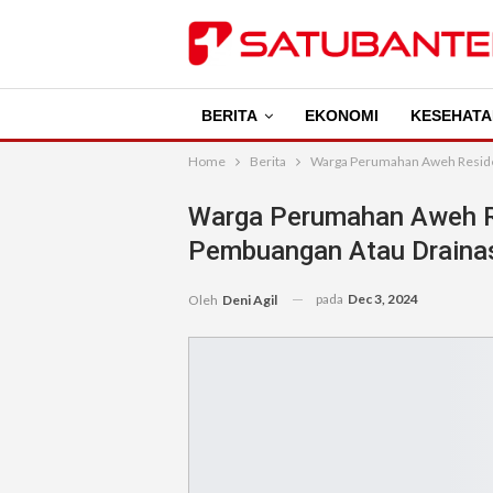
BERITA
EKONOMI
KESEHATA
Home
Berita
Warga Perumahan Aweh Reside
Warga Perumahan Aweh R
Pembuangan Atau Drainas
pada
Dec 3, 2024
Oleh
Deni Agil