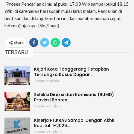
“Proses Pencarian di mulai pukul 17.00 Wib sampai pukul 18.15
Wib, di karenakan hari sudah mulai larut malam, Pencarian di
hentikan dan di lanjutkan hari ini dan mudah-mudahan cepat
ketemu,” ujarnya. (Sbs/Iman)
Share
TERBARU
Kejari Kota Tanggerang Tetapkan
Tersangka Kasus Dugaan…
1 hour yang lalu
Seleksi Direksi dan Komisaris (BUMD)
Provinsi Banten…
2 hours yang lalu
Kinerja PT.KRAS Sampai Dengan Akhir
Kuartal II-2026…
3 hours yang lalu