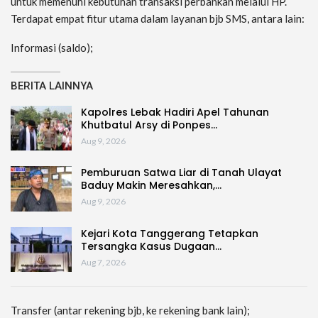
untuk memenuhi kebutuhan transaksi perbankan melalui HP.
Terdapat empat fitur utama dalam layanan bjb SMS, antara lain:
Informasi (saldo);
BERITA LAINNYA
Kapolres Lebak Hadiri Apel Tahunan
Khutbatul Arsy di Ponpes…
Aug 9, 2026
Pemburuan Satwa Liar di Tanah Ulayat
Baduy Makin Meresahkan,…
Aug 9, 2026
Kejari Kota Tanggerang Tetapkan
Tersangka Kasus Dugaan…
Aug 7, 2026
Transfer (antar rekening bjb, ke rekening bank lain);