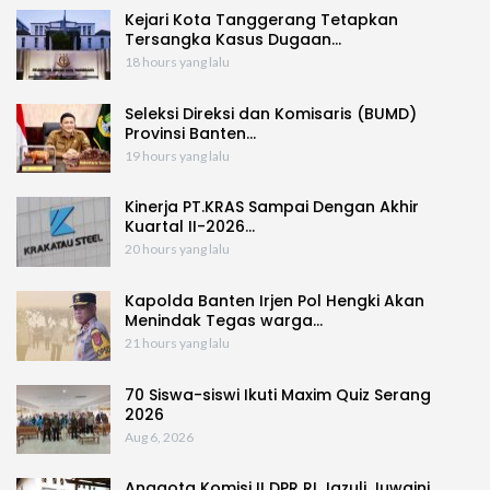
Kejari Kota Tanggerang Tetapkan
Tersangka Kasus Dugaan…
18 hours yang lalu
Seleksi Direksi dan Komisaris (BUMD)
Provinsi Banten…
19 hours yang lalu
Kinerja PT.KRAS Sampai Dengan Akhir
Kuartal II-2026…
20 hours yang lalu
Kapolda Banten Irjen Pol Hengki Akan
Menindak Tegas warga…
21 hours yang lalu
70 Siswa-siswi Ikuti Maxim Quiz Serang
2026
Aug 6, 2026
Anggota Komisi II DPR RI Jazuli Juwaini