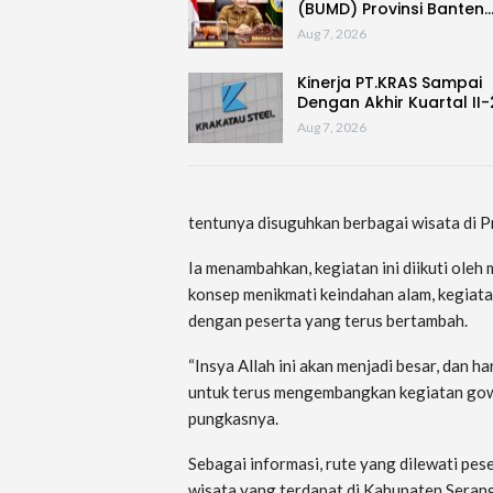
(BUMD) Provinsi Banten
Aug 7, 2026
Kinerja PT.KRAS Sampai
Dengan Akhir Kuartal II
Aug 7, 2026
tentunya disuguhkan berbagai wisata di Pr
Ia menambahkan, kegiatan ini diikuti ole
konsep menikmati keindahan alam, kegiata
dengan peserta yang terus bertambah.
“Insya Allah ini akan menjadi besar, dan h
untuk terus mengembangkan kegiatan gowe
pungkasnya.
Sebagai informasi, rute yang dilewati pes
wisata yang terdapat di Kabupaten Seran