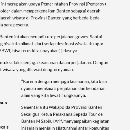
 ini merupakan upaya Pemerintahan Provinsi (Pemprov)
holder dalam memperkenalkan Banten sebagai daerah
 daerah wisata di Provinsi Banten yang berbeda-beda
a para peserta.
Banten ini akan menjadi rute perjalanan gowes. Santai
 bisa kita nikmati dari setiap destinasi wisata itu agar
WI) bisa terus kita upayakan,” jelasnya.
untuk selalu menjaga keamanan dalam perjalanan. Dengan
at wisata yang dilewati dengan nyaman.
“Karena dengan menjaga keamanan, kita bisa
nyaman menikmati perjalanan dan keindahan
alam yang kita lewati,” ungkapnya.
sus
Sementara itu Wakapolda Provinsi Banten
Sekaligus Ketua Pelaksana Sepeda Tour de
Banten M Sabilul Arif, menyampaikan kegiatan
saris
ini selain menjalin silaturahmi antar komunitas