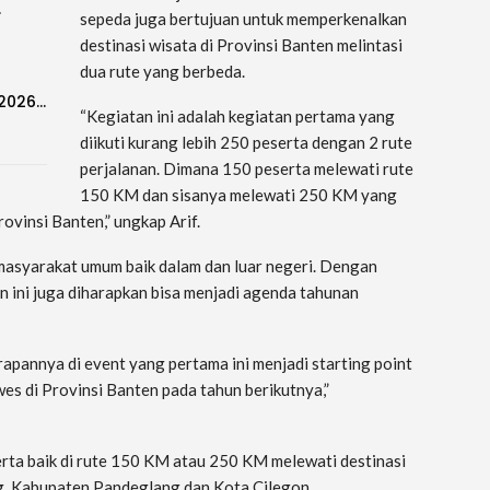
…
sepeda juga bertujuan untuk memperkenalkan
destinasi wisata di Provinsi Banten melintasi
dua rute yang berbeda.
-2026…
“Kegiatan ini adalah kegiatan pertama yang
diikuti kurang lebih 250 peserta dengan 2 rute
perjalanan. Dimana 150 peserta melewati rute
150 KM dan sisanya melewati 250 KM yang
ovinsi Banten,” ungkap Arif.
h masyarakat umum baik dalam dan luar negeri. Dengan
n ini juga diharapkan bisa menjadi agenda tahunan
arapannya di event yang pertama ini menjadi starting point
s di Provinsi Banten pada tahun berikutnya,”
erta baik di rute 150 KM atau 250 KM melewati destinasi
g, Kabupaten Pandeglang dan Kota Cilegon.