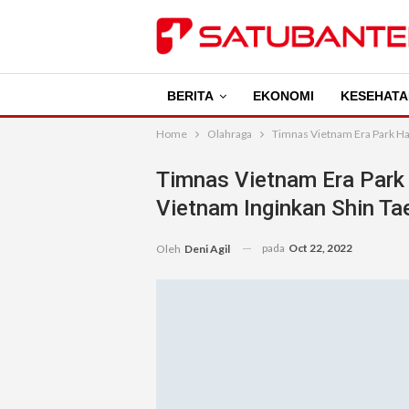
BERITA
EKONOMI
KESEHATA
Home
Olahraga
Timnas Vietnam Era Park Han
Timnas Vietnam Era Park 
Vietnam Inginkan Shin Ta
pada
Oct 22, 2022
Oleh
Deni Agil