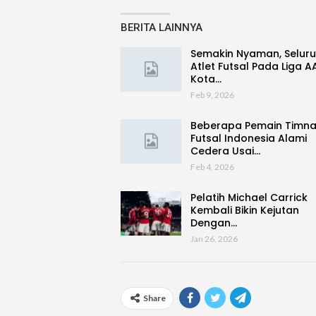
BERITA LAINNYA
Semakin Nyaman, Selur
Atlet Futsal Pada Liga A
Kota…
Feb 9, 2026
Beberapa Pemain Timn
Futsal Indonesia Alami
Cedera Usai…
Feb 4, 2026
Pelatih Michael Carrick
Kembali Bikin Kejutan
Dengan…
Jan 26, 2026
Share