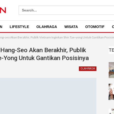
Search
for:
N
LIFESTYLE
OLAHRAGA
WISATA
OTOMOTIF
O
g-seo Akan Berakhir, Publik Vietnam Inginkan Shin Tae-yong Untuk Gantikan Posisi
Hang-Seo Akan Berakhir, Publik
T
e-Yong Untuk Gantikan Posisinya
OLAHRAGA