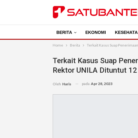
BERITA
EKONOMI
KESEHATA
Home
Berita
Terkait Kasus Suap Penerimaan
Terkait Kasus Suap Pene
Rektor UNILA Dituntut 12
pada
Apr 28, 2023
Oleh
Haris