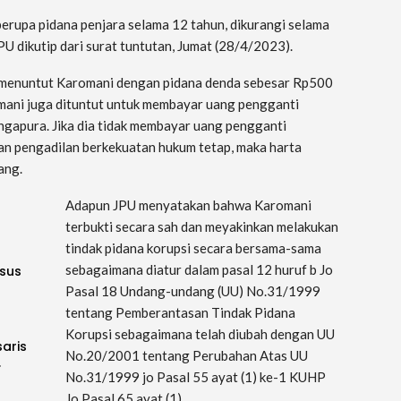
erupa pidana penjara selama 12 tahun, dikurangi selama
U dikutip dari surat tuntutan, Jumat (28/4/2023).
ut menuntut Karomani dengan pidana denda sebesar Rp500
omani juga dituntut untuk membayar uang pengganti
ingapura. Jika dia tidak membayar uang pengganti
an pengadilan berkekuatan hukum tetap, maka harta
lang.
Adapun JPU menyatakan bahwa Karomani
terbukti secara sah dan meyakinkan melakukan
tindak pidana korupsi secara bersama-sama
sebagaimana diatur dalam pasal 12 huruf b Jo
sus
Pasal 18 Undang-undang (UU) No.31/1999
tentang Pemberantasan Tindak Pidana
Korupsi sebagaimana telah diubah dengan UU
saris
No.20/2001 tentang Perubahan Atas UU
…
No.31/1999 jo Pasal 55 ayat (1) ke-1 KUHP
Jo Pasal 65 ayat (1).