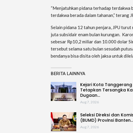
“Menjatuhkan pidana terhadap terdakwa b
terdakwa berada dalam tahanan,” terang JP
Selain pidana 12 tahun penjara, JPU tur
juta subsidair enam bulan kurungan. Kar
sebesar Rp10,2 miliar dan 10.000 dolar S
tersebut selama satu bulan sesudah putus
bendanya bisa disita oleh jaksa untuk dile
BERITA LAINNYA
Kejari Kota Tanggerang
Tetapkan Tersangka Ka
Dugaan…
Aug 7, 2026
Seleksi Direksi dan Komi
(BUMD) Provinsi Banten
Aug 7, 2026