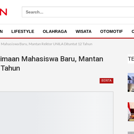
Search
for:
N
LIFESTYLE
OLAHRAGA
WISATA
OTOMOTIF
O
 Mahasiswa Baru, Mantan Rektor UNILA Dituntut 12 Tahun
rimaan Mahasiswa Baru, Mantan
T
 Tahun
BERITA