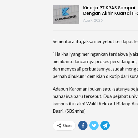
Kinerja PT.KRAS Sampai
Dengan Akhir Kuartal II
Aug 7, 2026
Sementara itu, jaksa menyebut terdapat l
“Hal-hal yang meringankan terdakwa [yakn
membantu lancarnya proses persidangan; 
dan menyesali perbuatannya, sudah menge
pernah dihukum,” demikian dikutip dari sur
Adapun Karomani bukan satu-satunya peja
mahasiwa baru tersebut. Dua pejabat univ
kampus itu takni Wakil Rektor I Bidang 
Basri. (SBS/mhs)
Share