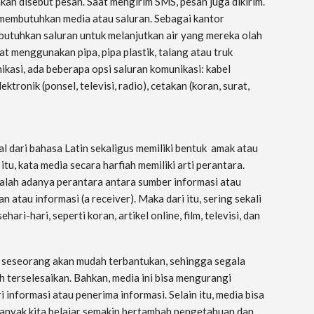
an disebut pesan. Saat mengirim SMS, pesan juga dikirim.
membutuhkan media atau saluran. Sebagai kantor
utuhkan saluran untuk melanjutkan air yang mereka olah
 menggunakan pipa, pipa plastik, talang atau truk
ikasi, ada beberapa opsi saluran komunikasi: kabel
ktronik (ponsel, televisi, radio), cetakan (koran, surat,
 dari bahasa Latin sekaligus memiliki bentuk amak atau
u, kata media secara harfiah memiliki arti perantara.
dalah adanya perantara antara sumber informasi atau
 atau informasi (a receiver). Maka dari itu, sering sekali
ari-hari, seperti koran, artikel online, film, televisi, dan
a seseorang akan mudah terbantukan, sehingga segala
 terselesaikan. Bahkan, media ini bisa mengurangi
informasi atau penerima informasi. Selain itu, media bisa
 banyak kita belajar semakin bertambah pengetahuan dan