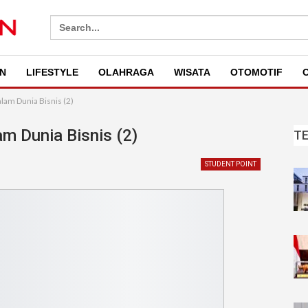
Search
for:
N
LIFESTYLE
OLAHRAGA
WISATA
OTOMOTIF
O
lam Dunia Bisnis (2)
am Dunia Bisnis (2)
T
STUDENT POINT