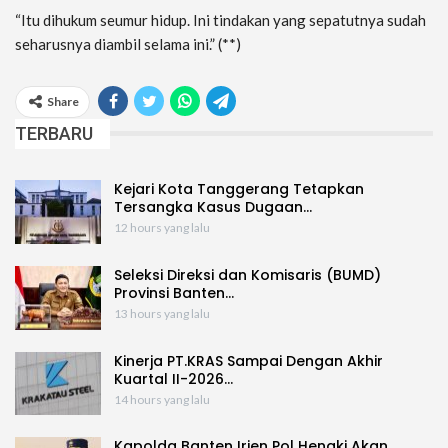
“Itu dihukum seumur hidup. Ini tindakan yang sepatutnya sudah
seharusnya diambil selama ini.” (**)
Share
TERBARU
Kejari Kota Tanggerang Tetapkan
Tersangka Kasus Dugaan…
12 hours yang lalu
Seleksi Direksi dan Komisaris (BUMD)
Provinsi Banten…
13 hours yang lalu
Kinerja PT.KRAS Sampai Dengan Akhir
Kuartal II-2026…
14 hours yang lalu
Kapolda Banten Irjen Pol Hengki Akan