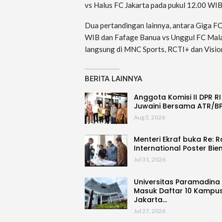
vs Halus FC Jakarta pada pukul 12.00 WIB
Dua pertandingan lainnya, antara Giga F
WIB dan Fafage Banua vs Unggul FC Mala
langsung di MNC Sports, RCTI+ dan Visio
BERITA LAINNYA
Anggota Komisi II DPR RI
Juwaini Bersama ATR/B
Aug 5, 2026
Menteri Ekraf buka Re: 
International Poster Bie
Jul 31, 2026
Universitas Paramadina
Masuk Daftar 10 Kampus
Jakarta…
Jul 27, 2026