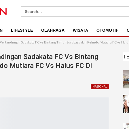
Search
for:
N
LIFESTYLE
OLAHRAGA
WISATA
OTOMOTIF
O
an Pertandingan Sadakata FC vs Bintang Timur Surabaya dan Pelindo Mutiara FC vs Ha
andingan Sadakata FC Vs Bintang
T
do Mutiara FC Vs Halus FC Di
NASIONAL