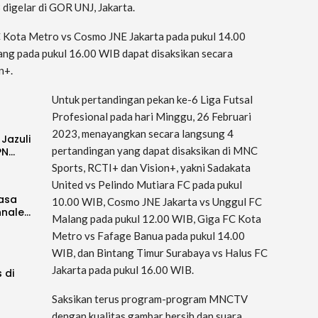
 digelar di GOR UNJ, Jakarta.
C Kota Metro vs Cosmo JNE Jakarta pada pukul 14.00
ng pada pukul 16.00 WIB dapat disaksikan secara
n+.
Untuk pertandingan pekan ke-6 Liga Futsal
Profesional pada hari Minggu, 26 Februari
2023, menayangkan secara langsung 4
 Jazuli
pertandingan yang dapat disaksikan di MNC
PN…
Sports, RCTI+ dan Vision+, yakni Sadakata
United vs Pelindo Mutiara FC pada pukul
Rasa
10.00 WIB, Cosmo JNE Jakarta vs Unggul FC
nnale…
Malang pada pukul 12.00 WIB, Giga FC Kota
Metro vs Fafage Banua pada pukul 14.00
WIB, dan Bintang Timur Surabaya vs Halus FC
Jakarta pada pukul 16.00 WIB.
 di
Saksikan terus program-program MNCTV
dengan kualitas gambar bersih dan suara