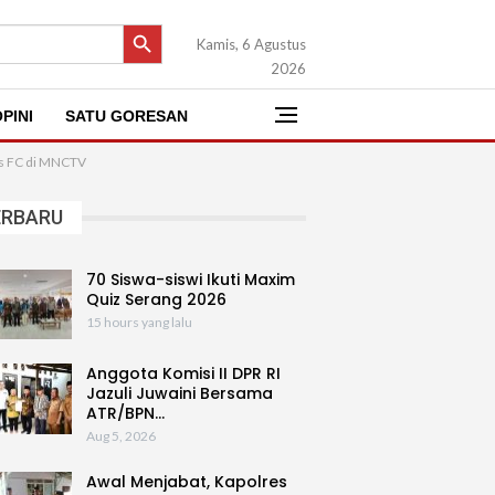
SEARCH BUTTON
Kamis, 6 Agustus
2026
PINI
SATU GORESAN
lus FC di MNCTV
ERBARU
70 Siswa-siswi Ikuti Maxim
Quiz Serang 2026
15 hours yang lalu
Anggota Komisi II DPR RI
Jazuli Juwaini Bersama
ATR/BPN…
Aug 5, 2026
Awal Menjabat, Kapolres