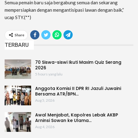
Semua pemain baru saja bergabung semua dan sekarang
mempersiapkan dengan mengantisipasi lawan dengan baik,”
ucap STY.⁣(**)
Share
TERBARU
70 Siswa-siswi Ikuti Maxim Quiz Serang
2026
5 hours yang lalu
Anggota Komisi II DPR RI Jazuli Juwaini
Bersama ATR/BPN…
Aug 5, 2026
Awal Menjabat, Kapolres Lebak AKBP
Arninsi Sowan ke Ulama…
Aug 4, 2026