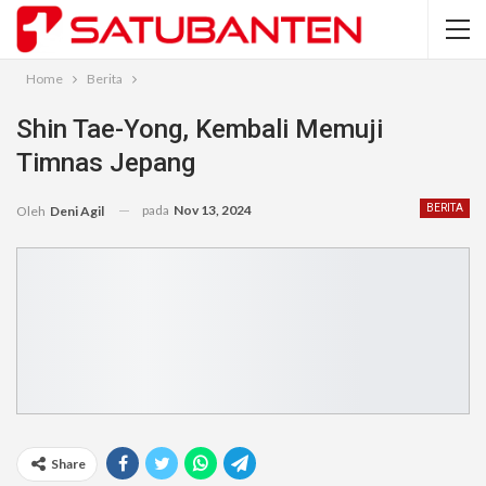
Home
Berita
Shin Tae-Yong, Kembali Memuji
Timnas Jepang
pada
Nov 13, 2024
BERITA
Oleh
Deni Agil
Share