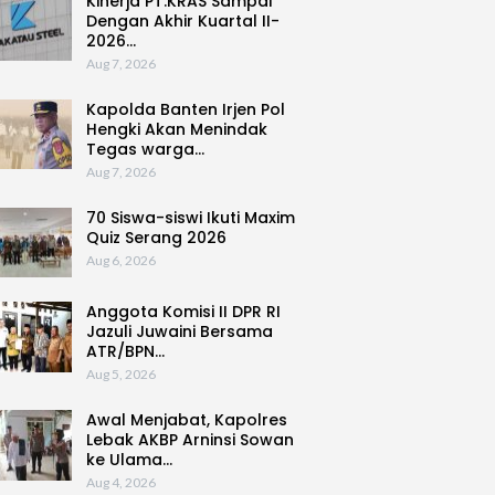
Kinerja PT.KRAS Sampai
Dengan Akhir Kuartal II-
2026…
Aug 7, 2026
Kapolda Banten Irjen Pol
Hengki Akan Menindak
Tegas warga…
Aug 7, 2026
70 Siswa-siswi Ikuti Maxim
Quiz Serang 2026
Aug 6, 2026
Anggota Komisi II DPR RI
Jazuli Juwaini Bersama
ATR/BPN…
Aug 5, 2026
Awal Menjabat, Kapolres
Lebak AKBP Arninsi Sowan
ke Ulama…
Aug 4, 2026