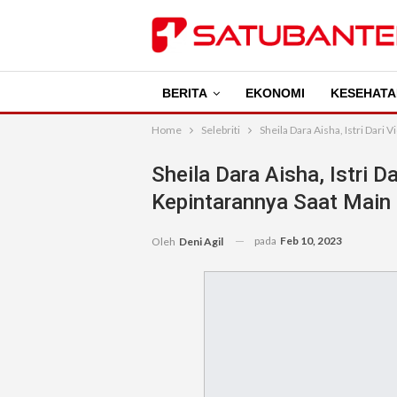
BERITA
EKONOMI
KESEHATA
Home
Selebriti
Sheila Dara Aisha, Istri Dar
Sheila Dara Aisha, Istri D
Kepintarannya Saat Main
pada
Feb 10, 2023
Oleh
Deni Agil