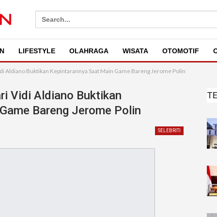
Search
for:
N
LIFESTYLE
OLAHRAGA
WISATA
OTOMOTIF
O
i Vidi Aldiano Buktikan Kepintarannya Saat Main Game Bareng Jerome Polin
ari Vidi Aldiano Buktikan
T
 Game Bareng Jerome Polin
SELEBRITI