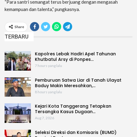
“Para santri semangat terus berjuang dengan mengasah
kemampuan dan talenta,” pungkasnya.
Share
TERBARU
Kapolres Lebak Hadiri Apel Tahunan
Khutbatul Arsy di Ponpes…
7 hours yang lalu
Pemburuan Satwa Liar di Tanah Ulayat
Baduy Makin Meresahkan,…
8 hours yang lalu
Kejari Kota Tanggerang Tetapkan
Tersangka Kasus Dugaan…
Aug 7, 2026
Seleksi Direksi dan Komisaris (BUMD)