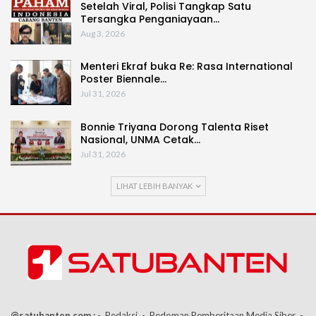
Setelah Viral, Polisi Tangkap Satu
Tersangka Penganiayaan…
Aug 3, 2026
Menteri Ekraf buka Re: Rasa International
Poster Biennale…
Jul 31, 2026
Bonnie Triyana Dorong Talenta Riset
Nasional, UNMA Cetak…
Jul 31, 2026
LIHAT LEBIH BANYAK
@satubanten.com :
- Redaksi
- Pedoman Pemberitaan Media Siber
-