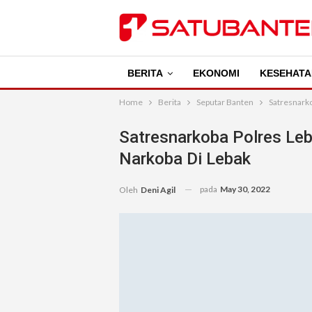
BERITA
EKONOMI
KESEHATA
Home
Berita
Seputar Banten
Satresnark
Satresnarkoba Polres Le
Narkoba Di Lebak
pada
May 30, 2022
Oleh
Deni Agil