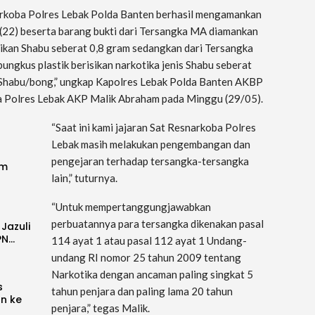
narkoba Polres Lebak Polda Banten berhasil mengamankan
(22) beserta barang bukti dari Tersangka MA diamankan
isikan Shabu seberat 0,8 gram sedangkan dari Tersangka
ngkus plastik berisikan narkotika jenis Shabu seberat
p Shabu/bong,” ungkap Kapolres Lebak Polda Banten AKBP
a Polres Lebak AKP Malik Abraham pada Minggu (29/05).
“Saat ini kami jajaran Sat Resnarkoba Polres
Lebak masih melakukan pengembangan dan
pengejaran terhadap tersangka-tersangka
im
lain,” tuturnya.
“Untuk mempertanggungjawabkan
perbuatannya para tersangka dikenakan pasal
 Jazuli
PN…
114 ayat 1 atau pasal 112 ayat 1 Undang-
undang RI nomor 25 tahun 2009 tentang
Narkotika dengan ancaman paling singkat 5
s
tahun penjara dan paling lama 20 tahun
an ke
penjara,” tegas Malik.