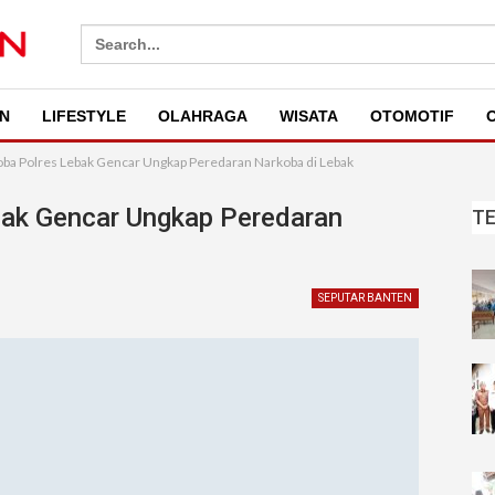
Search
for:
N
LIFESTYLE
OLAHRAGA
WISATA
OTOMOTIF
O
oba Polres Lebak Gencar Ungkap Peredaran Narkoba di Lebak
bak Gencar Ungkap Peredaran
T
SEPUTAR BANTEN