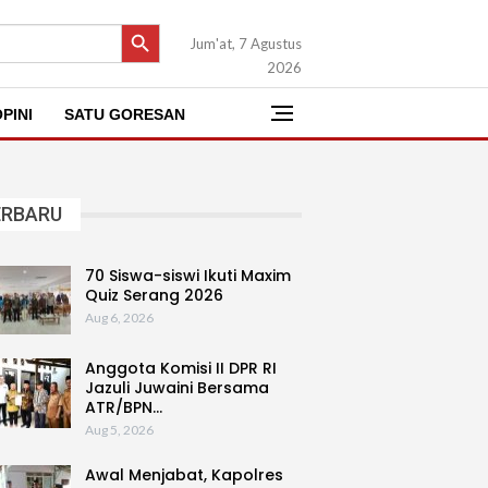
SEARCH BUTTON
Jum'at, 7 Agustus
2026
PINI
SATU GORESAN
ERBARU
70 Siswa-siswi Ikuti Maxim
Quiz Serang 2026
Aug 6, 2026
Anggota Komisi II DPR RI
Jazuli Juwaini Bersama
ATR/BPN…
Aug 5, 2026
Awal Menjabat, Kapolres