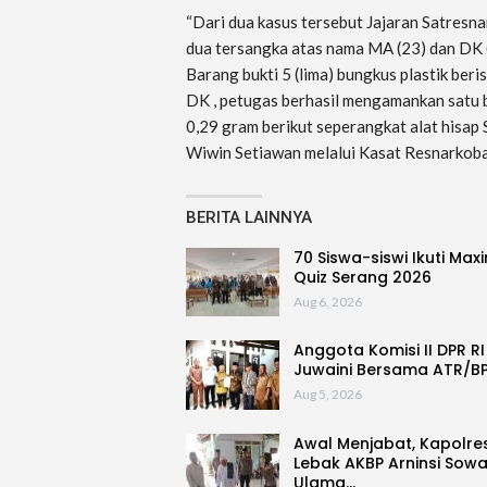
“Dari dua kasus tersebut Jajaran Satres
dua tersangka atas nama MA (23) dan DK 
Barang bukti 5 (lima) bungkus plastik ber
DK , petugas berhasil mengamankan satu bu
0,29 gram berikut seperangkat alat hisa
Wiwin Setiawan melalui Kasat Resnarkob
BERITA LAINNYA
70 Siswa-siswi Ikuti Max
Quiz Serang 2026
Aug 6, 2026
Anggota Komisi II DPR RI
Juwaini Bersama ATR/B
Aug 5, 2026
Awal Menjabat, Kapolre
Lebak AKBP Arninsi Sow
Ulama…