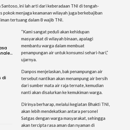
antoso, ini lah arti dari keberadaan TNI di tengah-
as pokok menjaga keamanan wilayah juga berkebajiban
iman tertuang dalam 8 wajib TNI.
“Kami sangat peduli akan kehidupan
masyarakat di wilayah binaan, apalagi
membantu warga dalam membuat
Rasa
penampungan air untuk konsumsi sehari-hari,”
nnale…
ujarnya.
Danpos menjelaskan, bak penampungan air
 di
tersebut nantikan akan menampung air bersih
dari sumber mata air raja ternate, kemudian
nanti akan disalurkan ke kemukiman warga.
Dirinya berharap, melalui kegiatan Bhakti TNI,
akan lebih mendekatkan antara personel
Satgas dengan warga masyarakat, sehingga
akan tercipta rasa aman dan nyaman di