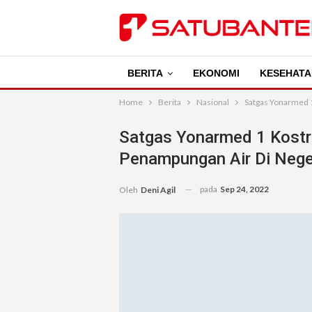
BERITA
EKONOMI
KESEHATA
Home
Berita
Nasional
Satgas Yonarmed 
Satgas Yonarmed 1 Kostr
Penampungan Air Di Nege
pada
Sep 24, 2022
Oleh
Deni Agil