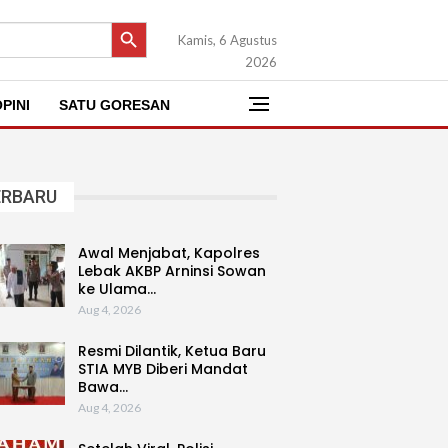
SEARCH BUTTON
Kamis, 6 Agustus
2026
PINI
SATU GORESAN
ERBARU
Awal Menjabat, Kapolres
Lebak AKBP Arninsi Sowan
ke Ulama…
Aug 4, 2026
Resmi Dilantik, Ketua Baru
STIA MYB Diberi Mandat
Bawa…
Aug 4, 2026