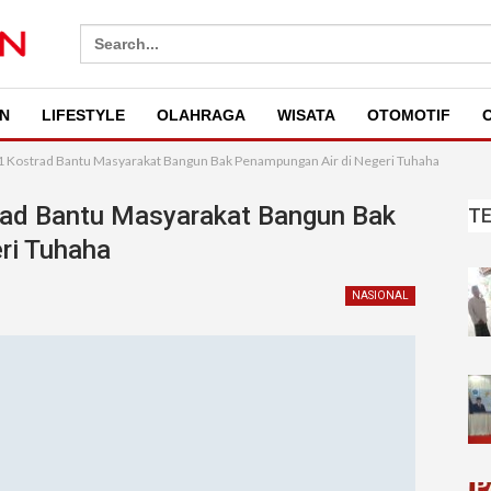
Search
for:
N
LIFESTYLE
OLAHRAGA
WISATA
OTOMOTIF
O
1 Kostrad Bantu Masyarakat Bangun Bak Penampungan Air di Negeri Tuhaha
ad Bantu Masyarakat Bangun Bak
T
ri Tuhaha
NASIONAL