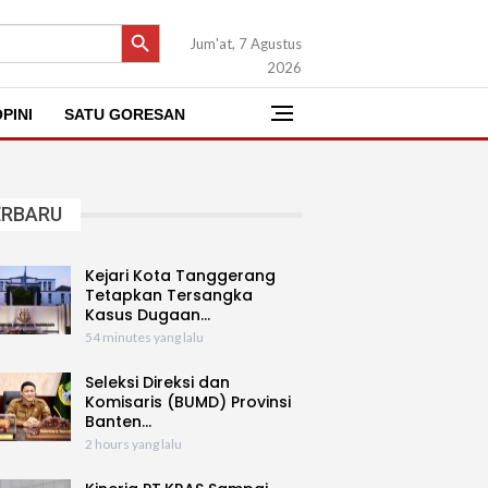
SEARCH BUTTON
Jum'at, 7 Agustus
2026
PINI
SATU GORESAN
ERBARU
Kejari Kota Tanggerang
Tetapkan Tersangka
Kasus Dugaan…
54 minutes yang lalu
Seleksi Direksi dan
Komisaris (BUMD) Provinsi
Banten…
2 hours yang lalu