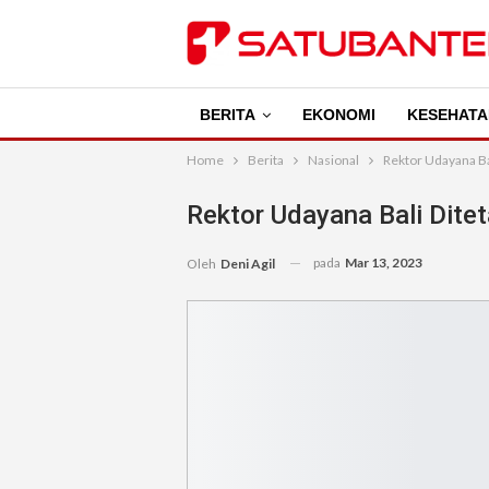
BERITA
EKONOMI
KESEHATA
Home
Berita
Nasional
Rektor Udayana Ba
Rektor Udayana Bali Dite
pada
Mar 13, 2023
Oleh
Deni Agil