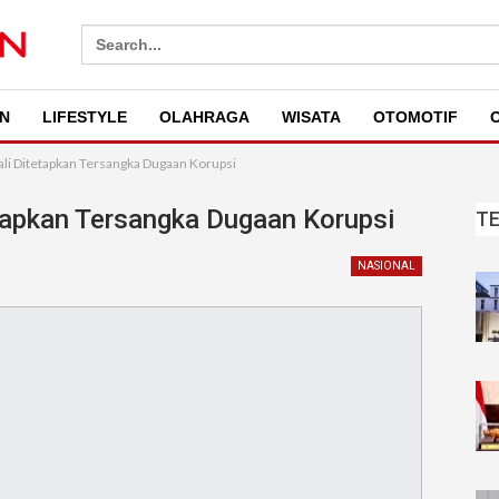
Search
for:
N
LIFESTYLE
OLAHRAGA
WISATA
OTOMOTIF
O
li Ditetapkan Tersangka Dugaan Korupsi
tapkan Tersangka Dugaan Korupsi
T
NASIONAL