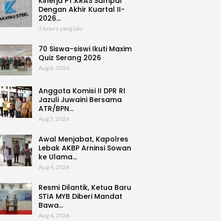
Kinerja PT.KRAS Sampai
Dengan Akhir Kuartal II-
2026…
3 hours yang lalu
70 Siswa-siswi Ikuti Maxim
Quiz Serang 2026
Aug 6, 2026
Anggota Komisi II DPR RI
Jazuli Juwaini Bersama
ATR/BPN…
Aug 5, 2026
Awal Menjabat, Kapolres
Lebak AKBP Arninsi Sowan
ke Ulama…
Aug 4, 2026
Resmi Dilantik, Ketua Baru
STIA MYB Diberi Mandat
Bawa…
Aug 4, 2026