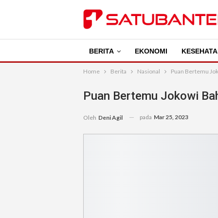
BERITA
EKONOMI
KESEHATA
Home
Berita
Nasional
Puan Bertemu Jok
Puan Bertemu Jokowi Ba
pada
Mar 25, 2023
Oleh
Deni Agil