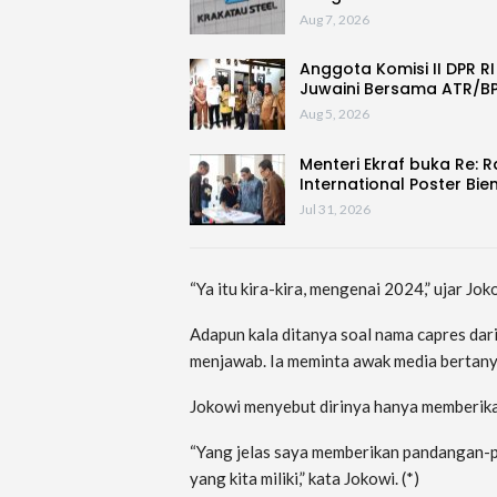
Aug 7, 2026
Anggota Komisi II DPR RI
Juwaini Bersama ATR/B
Aug 5, 2026
Menteri Ekraf buka Re: 
International Poster Bie
Jul 31, 2026
“Ya itu kira-kira, mengenai 2024,” ujar Jo
Adapun kala ditanya soal nama capres dar
menjawab. Ia meminta awak media bertan
Jokowi menyebut dirinya hanya memberika
“Yang jelas saya memberikan pandangan-pa
yang kita miliki,” kata Jokowi. (*)