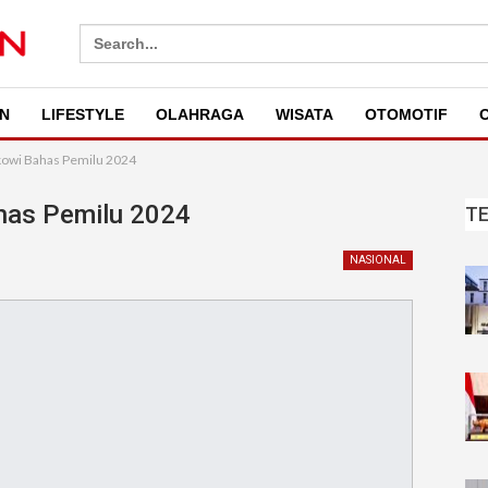
Search
for:
N
LIFESTYLE
OLAHRAGA
WISATA
OTOMOTIF
O
owi Bahas Pemilu 2024
has Pemilu 2024
T
NASIONAL