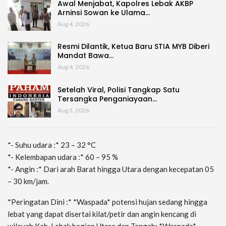
Awal Menjabat, Kapolres Lebak AKBP
Arninsi Sowan ke Ulama…
Aug 4, 2026
Resmi Dilantik, Ketua Baru STIA MYB Diberi
Mandat Bawa…
Aug 4, 2026
Setelah Viral, Polisi Tangkap Satu
Tersangka Penganiayaan…
Aug 3, 2026
*- Suhu udara :* 23 – 32 °C
*- Kelembapan udara :* 60 – 95 %
*- Angin :* Dari arah Barat hingga Utara dengan kecepatan 05
– 30 km/jam.
*Peringatan Dini :* *Waspada* potensi hujan sedang hingga
lebat yang dapat disertai kilat/petir dan angin kencang di
wilayah Kab. Lebak bagian Utara dan Tengah; *Waspada*