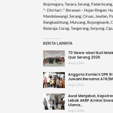
Bojonegara, Tanara, Serang, Padarincang, 
*- Dini hari :* Berawan – Hujan Ringan; H
Mandalawangi, Serang, Ciruas, Jawilan, Pa
Rangkasbitung, Muncang, Bojongmanik, Ci
Balaraja, Curug, Tangerang, Serpong, Cipu
BERITA LAINNYA
70 Siswa-siswi Ikuti Max
Quiz Serang 2026
Aug 6, 2026
Anggota Komisi II DPR RI
Juwaini Bersama ATR/B
Aug 5, 2026
Awal Menjabat, Kapolre
Lebak AKBP Arninsi Sow
Ulama…
Aug 4, 2026