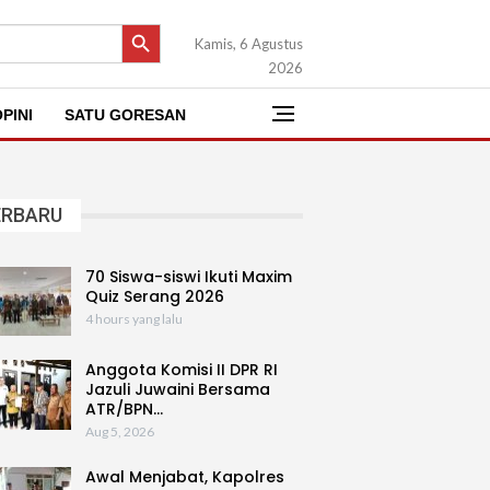
SEARCH BUTTON
Kamis, 6 Agustus
2026
PINI
SATU GORESAN
ERBARU
70 Siswa-siswi Ikuti Maxim
Quiz Serang 2026
4 hours yang lalu
Anggota Komisi II DPR RI
Jazuli Juwaini Bersama
ATR/BPN…
Aug 5, 2026
Awal Menjabat, Kapolres