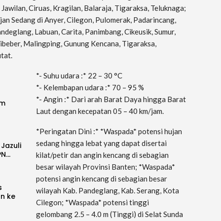
Jawilan, Ciruas, Kragilan, Balaraja, Tigaraksa, Teluknaga;
ujan Sedang di Anyer, Cilegon, Pulomerak, Padarincang,
ndeglang, Labuan, Carita, Panimbang, Cikeusik, Sumur,
beber, Malingping, Gunung Kencana, Tigaraksa,
tat.
*- Suhu udara :* 22 – 30 °C
*- Kelembapan udara :* 70 – 95 %
*- Angin :* Dari arah Barat Daya hingga Barat
im
Laut dengan kecepatan 05 – 40 km/jam.
*Peringatan Dini :* *Waspada* potensi hujan
sedang hingga lebat yang dapat disertai
 Jazuli
PN…
kilat/petir dan angin kencang di sebagian
besar wilayah Provinsi Banten; *Waspada*
potensi angin kencang di sebagian besar
s
wilayah Kab. Pandeglang, Kab. Serang, Kota
an ke
Cilegon; *Waspada* potensi tinggi
gelombang 2.5 – 4.0 m (Tinggi) di Selat Sunda