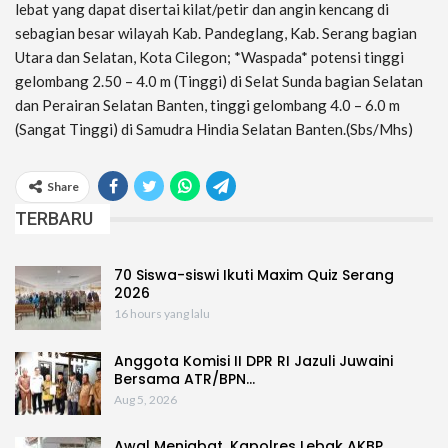
lebat yang dapat disertai kilat/petir dan angin kencang di
sebagian besar wilayah Kab. Pandeglang, Kab. Serang bagian
Utara dan Selatan, Kota Cilegon; *Waspada* potensi tinggi
gelombang 2.50 – 4.0 m (Tinggi) di Selat Sunda bagian Selatan
dan Perairan Selatan Banten, tinggi gelombang 4.0 – 6.0 m
(Sangat Tinggi) di Samudra Hindia Selatan Banten.(Sbs/Mhs)
Share
TERBARU
70 Siswa-siswi Ikuti Maxim Quiz Serang
2026
16 hours yang lalu
Anggota Komisi II DPR RI Jazuli Juwaini
Bersama ATR/BPN…
Aug 5, 2026
Awal Menjabat, Kapolres Lebak AKBP