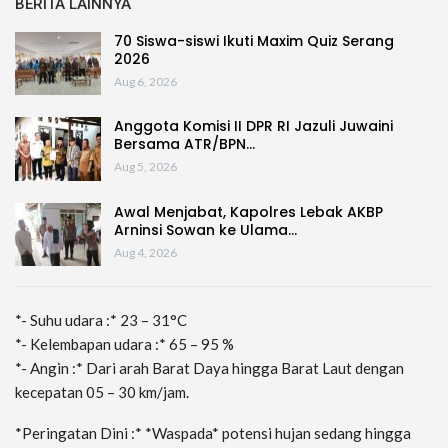
BERITA LAINNYA
70 Siswa-siswi Ikuti Maxim Quiz Serang
2026
Aug 6, 2026
Anggota Komisi II DPR RI Jazuli Juwaini
Bersama ATR/BPN…
Aug 5, 2026
Awal Menjabat, Kapolres Lebak AKBP
Arninsi Sowan ke Ulama…
Aug 4, 2026
*- Suhu udara :* 23 – 31°C
*- Kelembapan udara :* 65 – 95 %
*- Angin :* Dari arah Barat Daya hingga Barat Laut dengan
kecepatan 05 – 30 km/jam.
*Peringatan Dini :* *Waspada* potensi hujan sedang hingga