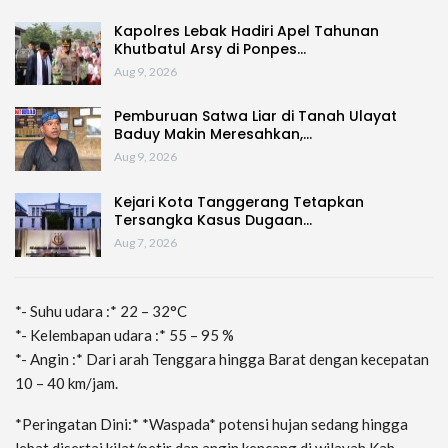
Kapolres Lebak Hadiri Apel Tahunan
Khutbatul Arsy di Ponpes…
Aug 9, 2026
Pemburuan Satwa Liar di Tanah Ulayat
Baduy Makin Meresahkan,…
Aug 9, 2026
Kejari Kota Tanggerang Tetapkan
Tersangka Kasus Dugaan…
Aug 7, 2026
*- Suhu udara :* 22 – 32°C
*- Kelembapan udara :* 55 – 95 %
*- Angin :* Dari arah Tenggara hingga Barat dengan kecepatan
10 – 40 km/jam.
*Peringatan Dini:* *Waspada* potensi hujan sedang hingga
lebat disertai kilat/petir dan angin kencang di wilayah Kab.