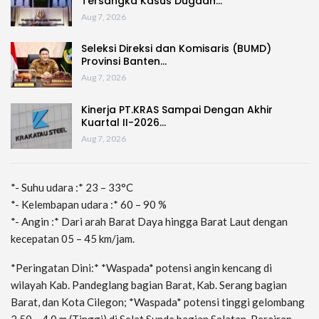
Tersangka Kasus Dugaan…
Aug 7, 2026
Seleksi Direksi dan Komisaris (BUMD)
Provinsi Banten…
Aug 7, 2026
Kinerja PT.KRAS Sampai Dengan Akhir
Kuartal II-2026…
Aug 7, 2026
*- Suhu udara :* 23 – 33°C
*- Kelembapan udara :* 60 – 90 %
*- Angin :* Dari arah Barat Daya hingga Barat Laut dengan
kecepatan 05 – 45 km/jam.
*Peringatan Dini:* *Waspada* potensi angin kencang di
wilayah Kab. Pandeglang bagian Barat, Kab. Serang bagian
Barat, dan Kota Cilegon; *Waspada* potensi tinggi gelombang
2.50 – 4.0 m (Tinggi) di Selat Sunda bagian Selatan, Perairan