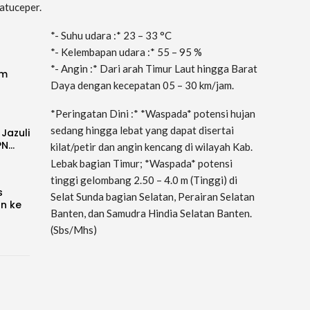
atuceper.
*- Suhu udara :* 23 – 33 °C
*- Kelembapan udara :* 55 – 95 %
*- Angin :* Dari arah Timur Laut hingga Barat
im
Daya dengan kecepatan 05 – 30 km/jam.
*Peringatan Dini :* *Waspada* potensi hujan
sedang hingga lebat yang dapat disertai
 Jazuli
PN…
kilat/petir dan angin kencang di wilayah Kab.
Lebak bagian Timur; *Waspada* potensi
tinggi gelombang 2.50 – 4.0 m (Tinggi) di
s
Selat Sunda bagian Selatan, Perairan Selatan
an ke
Banten, dan Samudra Hindia Selatan Banten.
(Sbs/Mhs)