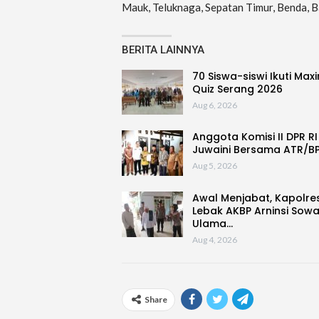
Mauk, Teluknaga, Sepatan Timur, Benda, B
BERITA LAINNYA
70 Siswa-siswi Ikuti Max
Quiz Serang 2026
Aug 6, 2026
Anggota Komisi II DPR RI
Juwaini Bersama ATR/B
Aug 5, 2026
Awal Menjabat, Kapolre
Lebak AKBP Arninsi Sow
Ulama…
Aug 4, 2026
Share