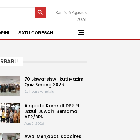
SEARCH BUTTON
Kamis, 6 Agustus
2026
PINI
SATU GORESAN
ERBARU
70 Siswa-siswi Ikuti Maxim
Quiz Serang 2026
13 hours yang lalu
Anggota Komisi II DPR RI
Jazuli Juwaini Bersama
ATR/BPN…
Aug 5, 2026
Awal Menjabat, Kapolres