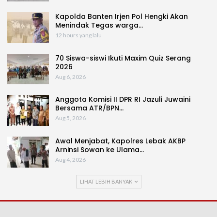
Kapolda Banten Irjen Pol Hengki Akan
Menindak Tegas warga…
12 hours yang lalu
70 Siswa-siswi Ikuti Maxim Quiz Serang
2026
Aug 6, 2026
Anggota Komisi II DPR RI Jazuli Juwaini
Bersama ATR/BPN…
Aug 5, 2026
Awal Menjabat, Kapolres Lebak AKBP
Arninsi Sowan ke Ulama…
Aug 4, 2026
LIHAT LEBIH BANYAK