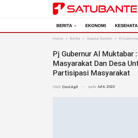
BERITA
EKONOMI
KESEHATA
Home
Berita
Seputar Banten
Pj Gubernu
Pj Gubernur Al Muktabar
Masyarakat Dan Desa Un
Partisipasi Masyarakat
pada
Jul 6, 2022
Oleh
Deni Agil