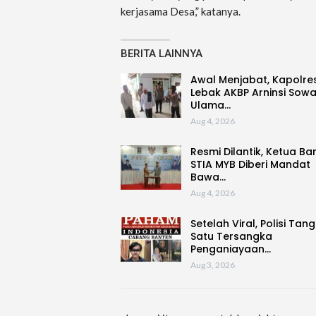
kerjasama Desa,” katanya.
BERITA LAINNYA
Awal Menjabat, Kapolre
Lebak AKBP Arninsi Sow
Ulama…
Aug 4, 2026
Resmi Dilantik, Ketua Ba
STIA MYB Diberi Mandat
Bawa…
Aug 4, 2026
Setelah Viral, Polisi Tan
Satu Tersangka
Penganiayaan…
Aug 3, 2026