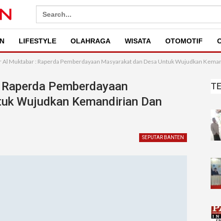
Search
for:
N
LIFESTYLE
OLAHRAGA
WISATA
OTOMOTIF
O
r Al Muktabar : Raperda Pemberdayaan Masyarakat dan Desa Untuk Wujudkan Kemandi
 : Raperda Pemberdayaan
T
tuk Wujudkan Kemandirian Dan
SEPUTAR BANTEN