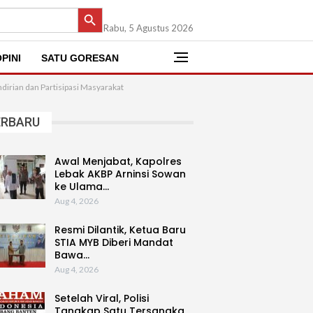
SEARCH BUTTON
Rabu, 5 Agustus 2026
PINI
SATU GORESAN
rian dan Partisipasi Masyarakat
ERBARU
Awal Menjabat, Kapolres
Lebak AKBP Arninsi Sowan
ke Ulama…
Aug 4, 2026
Resmi Dilantik, Ketua Baru
STIA MYB Diberi Mandat
Bawa…
Aug 4, 2026
Setelah Viral, Polisi
Tangkap Satu Tersangka