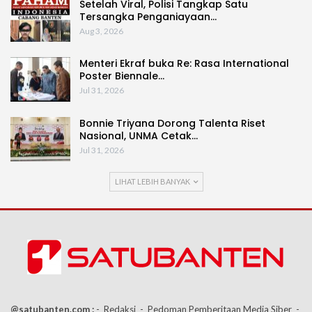
Setelah Viral, Polisi Tangkap Satu
Tersangka Penganiayaan…
Aug 3, 2026
Menteri Ekraf buka Re: Rasa International
Poster Biennale…
Jul 31, 2026
Bonnie Triyana Dorong Talenta Riset
Nasional, UNMA Cetak…
Jul 31, 2026
LIHAT LEBIH BANYAK
@satubanten.com :
- Redaksi
- Pedoman Pemberitaan Media Siber
-