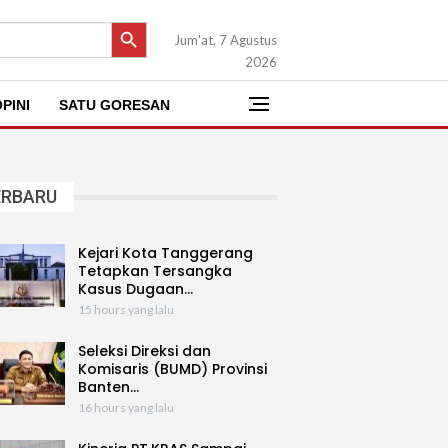
SEARCH BUTTON
Jum'at, 7 Agustus
2026
PINI
SATU GORESAN
ERBARU
Kejari Kota Tanggerang
Tetapkan Tersangka
Kasus Dugaan…
15 hours yang lalu
Seleksi Direksi dan
Komisaris (BUMD) Provinsi
Banten…
16 hours yang lalu