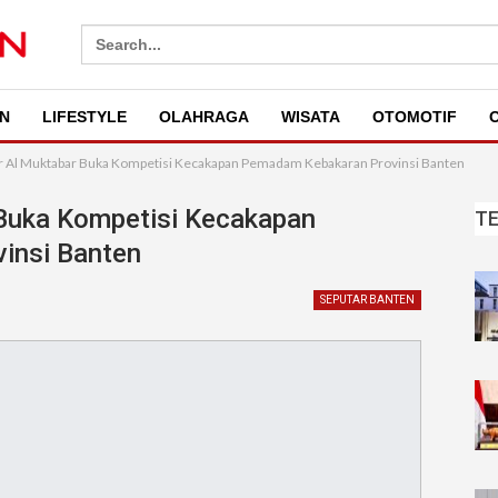
Search
for:
N
LIFESTYLE
OLAHRAGA
WISATA
OTOMOTIF
O
r Al Muktabar Buka Kompetisi Kecakapan Pemadam Kebakaran Provinsi Banten
 Buka Kompetisi Kecakapan
T
insi Banten
SEPUTAR BANTEN