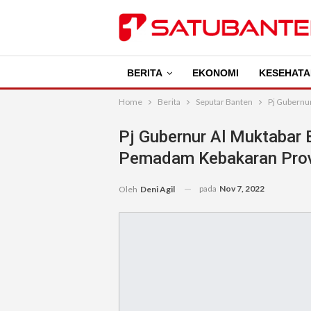
BERITA
EKONOMI
KESEHATA
Home
Berita
Seputar Banten
Pj Gubernu
Pj Gubernur Al Muktabar
Pemadam Kebakaran Prov
pada
Nov 7, 2022
Oleh
Deni Agil