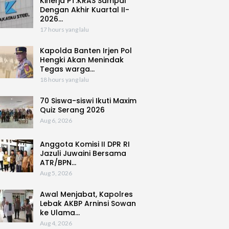
Kinerja PT.KRAS Sampai
Dengan Akhir Kuartal II-
2026…
17 hours yang lalu
Kapolda Banten Irjen Pol
Hengki Akan Menindak
Tegas warga…
18 hours yang lalu
70 Siswa-siswi Ikuti Maxim
Quiz Serang 2026
Aug 6, 2026
Anggota Komisi II DPR RI
Jazuli Juwaini Bersama
ATR/BPN…
Aug 5, 2026
Awal Menjabat, Kapolres
Lebak AKBP Arninsi Sowan
ke Ulama…
Aug 4, 2026