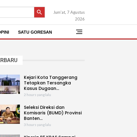
SEARCH BUTTON
Jum'at, 7 Agustus
2026
PINI
SATU GORESAN
ERBARU
Kejari Kota Tanggerang
Tetapkan Tersangka
Kasus Dugaan…
2 hours yang lalu
Seleksi Direksi dan
Komisaris (BUMD) Provinsi
Banten…
3 hours yang lalu