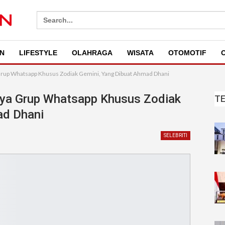
Search
for:
N
LIFESTYLE
OLAHRAGA
WISATA
OTOMOTIF
O
Grup Whatsapp Khusus Zodiak Gemini, Yang Dibuat Ahmad Dhani
nya Grup Whatsapp Khusus Zodiak
T
ad Dhani
SELEBRITI