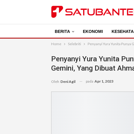
BERITA
EKONOMI
KESEHATA
Home
Selebriti
Penyanyi Yura Yunita Punya 
Penyanyi Yura Yunita Pu
Gemini, Yang Dibuat Ahm
pada
Apr 1, 2023
Oleh
Deni Agil