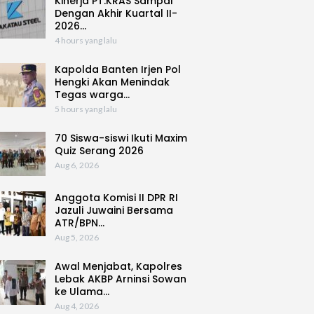
Kinerja PT.KRAS Sampai
Dengan Akhir Kuartal II-
2026…
4 hours yang lalu
Kapolda Banten Irjen Pol
Hengki Akan Menindak
Tegas warga…
5 hours yang lalu
70 Siswa-siswi Ikuti Maxim
Quiz Serang 2026
Aug 6, 2026
Anggota Komisi II DPR RI
Jazuli Juwaini Bersama
ATR/BPN…
Aug 5, 2026
Awal Menjabat, Kapolres
Lebak AKBP Arninsi Sowan
ke Ulama…
Aug 4, 2026