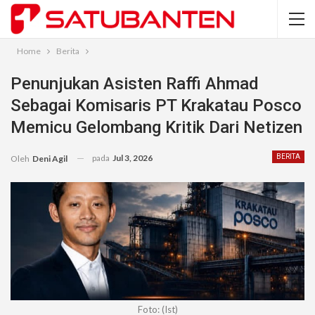
Home
Berita
Penunjukan Asisten Raffi Ahmad
Sebagai Komisaris PT Krakatau Posco
Memicu Gelombang Kritik Dari Netizen
pada
Jul 3, 2026
BERITA
Oleh
Deni Agil
Foto: (Ist)