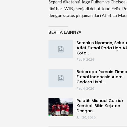
Seperti diketahui, laga Fulham vs Chelse
dini hari WIB, menjadi debut Joao Felix. P
dengan status pinjaman dari Atletico Madr
BERITA LAINNYA
Semakin Nyaman, Selur
Atlet Futsal Pada Liga A
Kota…
Feb 9, 2026
Beberapa Pemain Timn
Futsal Indonesia Alami
Cedera Usai…
Feb 4, 2026
Pelatih Michael Carrick
Kembali Bikin Kejutan
Dengan…
Jan 26, 2026