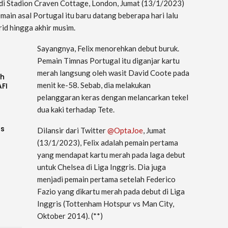
a di Stadion Craven Cottage, London, Jumat (13/1/2023)
emain asal Portugal itu baru datang beberapa hari lalu
id hingga akhir musim.
Sayangnya, Felix menorehkan debut buruk.
Pemain Timnas Portugal itu diganjar kartu
merah langsung oleh wasit David Coote pada
uh
menit ke-58. Sebab, dia melakukan
AFI
pelanggaran keras dengan melancarkan tekel
dua kaki terhadap Tete.
as
Dilansir dari Twitter
@OptaJoe
, Jumat
(13/1/2023), Felix adalah pemain pertama
yang mendapat kartu merah pada laga debut
untuk Chelsea di Liga Inggris. Dia juga
menjadi pemain pertama setelah Federico
Fazio yang dikartu merah pada debut di Liga
Inggris (Tottenham Hotspur vs Man City,
Oktober 2014). (**)