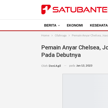
BERITA
EKONOMI
KESEHATA
Home
Olahraga
Pemain Anyar Chelsea, Joa
Pemain Anyar Chelsea, J
Pada Debutnya
pada
Jan 13, 2023
Oleh
Deni Agil