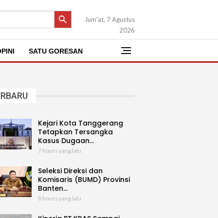
SEARCH BUTTON
Jum'at, 7 Agustus
2026
PINI
SATU GORESAN
ERBARU
Kejari Kota Tanggerang
Tetapkan Tersangka
Kasus Dugaan…
7 hours yang lalu
Seleksi Direksi dan
Komisaris (BUMD) Provinsi
Banten…
8 hours yang lalu