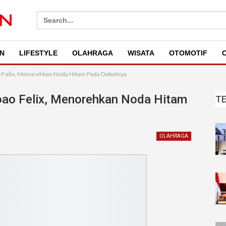
Search
for:
N
LIFESTYLE
OLAHRAGA
WISATA
OTOMOTIF
O
o Felix, Menorehkan Noda Hitam Pada Debutnya
oao Felix, Menorehkan Noda Hitam
T
OLAHRAGA