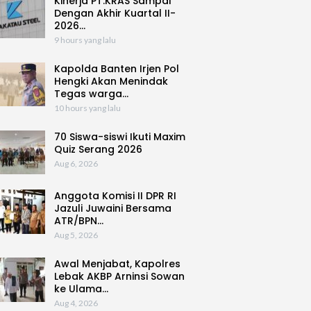
Kinerja PT.KRAS Sampai
Dengan Akhir Kuartal II-
2026…
9 hours yang lalu
Kapolda Banten Irjen Pol
Hengki Akan Menindak
Tegas warga…
10 hours yang lalu
70 Siswa-siswi Ikuti Maxim
Quiz Serang 2026
Aug 6, 2026
Anggota Komisi II DPR RI
Jazuli Juwaini Bersama
ATR/BPN…
Aug 5, 2026
Awal Menjabat, Kapolres
Lebak AKBP Arninsi Sowan
ke Ulama…
Aug 4, 2026