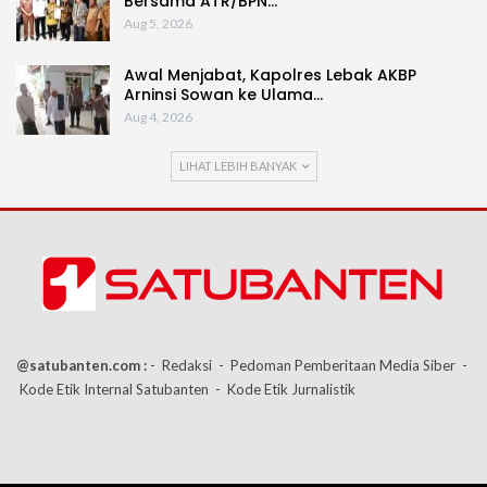
Bersama ATR/BPN…
Aug 5, 2026
Awal Menjabat, Kapolres Lebak AKBP
Arninsi Sowan ke Ulama…
Aug 4, 2026
LIHAT LEBIH BANYAK
@satubanten.com :
- Redaksi
- Pedoman Pemberitaan Media Siber
-
Kode Etik Internal Satubanten
- Kode Etik Jurnalistik