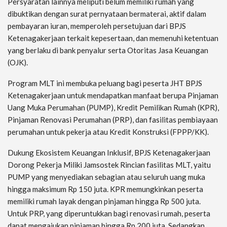
Persyaratan lainnya meliputi belum memiliki rumah yang
dibuktikan dengan surat pernyataan bermaterai, aktif dalam
pembayaran iuran, memperoleh persetujuan dari BPJS
Ketenagakerjaan terkait kepesertaan, dan memenuhi ketentuan
yang berlaku di bank penyalur serta Otoritas Jasa Keuangan
(OJK).
Program MLT ini membuka peluang bagi peserta JHT BPJS
Ketenagakerjaan untuk mendapatkan manfaat berupa Pinjaman
Uang Muka Perumahan (PUMP), Kredit Pemilikan Rumah (KPR),
Pinjaman Renovasi Perumahan (PRP), dan fasilitas pembiayaan
perumahan untuk pekerja atau Kredit Konstruksi (FPPP/KK).
Dukung Ekosistem Keuangan Inklusif, BPJS Ketenagakerjaan
Dorong Pekerja Miliki Jamsostek Rincian fasilitas MLT, yaitu
PUMP yang menyediakan sebagian atau seluruh uang muka
hingga maksimum Rp 150 juta. KPR memungkinkan peserta
memiliki rumah layak dengan pinjaman hingga Rp 500 juta.
Untuk PRP, yang diperuntukkan bagi renovasi rumah, peserta
dapat mengajukan pinjaman hingga Rp 200 juta. Sedangkan