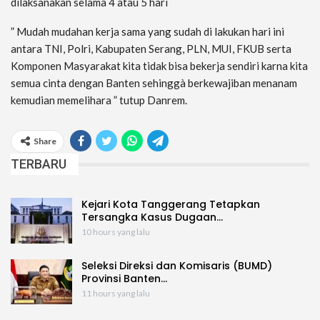
dilaksanakan selama 4 atau 5 hari
” Mudah mudahan kerja sama yang sudah di lakukan hari ini
antara TNI, Polri, Kabupaten Serang, PLN, MUI, FKUB serta
Komponen Masyarakat kita tidak bisa bekerja sendiri karna kita
semua cinta dengan Banten sehinggà berkewajiban menanam
kemudian memelihara ” tutup Danrem.
Share
TERBARU
Kejari Kota Tanggerang Tetapkan
Tersangka Kasus Dugaan…
10 hours yang lalu
Seleksi Direksi dan Komisaris (BUMD)
Provinsi Banten…
11 hours yang lalu