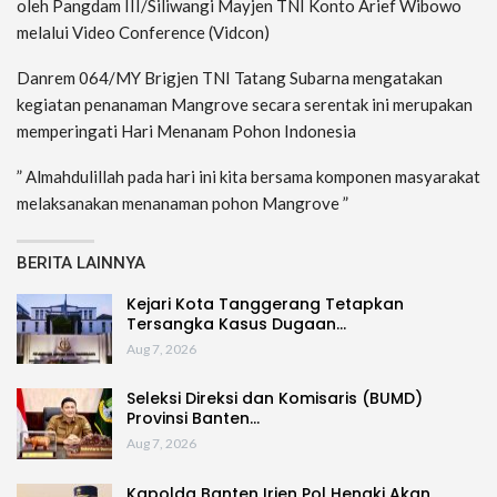
oleh Pangdam III/Siliwangi Mayjen TNI Konto Arief Wibowo
melalui Video Conference (Vidcon)
Danrem 064/MY Brigjen TNI Tatang Subarna mengatakan
kegiatan penanaman Mangrove secara serentak ini merupakan
memperingati Hari Menanam Pohon Indonesia
” Almahdulillah pada hari ini kita bersama komponen masyarakat
melaksanakan menanaman pohon Mangrove ”
BERITA LAINNYA
Kejari Kota Tanggerang Tetapkan
Tersangka Kasus Dugaan…
Aug 7, 2026
Seleksi Direksi dan Komisaris (BUMD)
Provinsi Banten…
Aug 7, 2026
Kapolda Banten Irjen Pol Hengki Akan