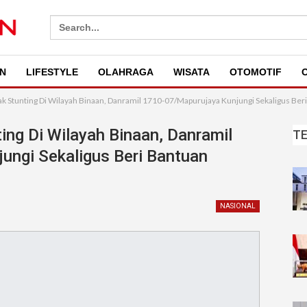
Search
for:
N
LIFESTYLE
OLAHRAGA
WISATA
OTOMOTIF
O
k Stunting Di Wilayah Binaan, Danramil 1710-07/Mapurujaya Kunjungi Sekaligus Be
ing Di Wilayah Binaan, Danramil
T
ungi Sekaligus Beri Bantuan
NASIONAL