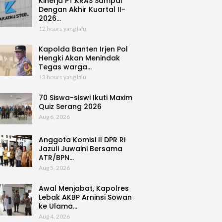
Kinerja PT.KRAS Sampai
Dengan Akhir Kuartal II-
2026…
12 hours yang lalu
Kapolda Banten Irjen Pol
Hengki Akan Menindak
Tegas warga…
13 hours yang lalu
70 Siswa-siswi Ikuti Maxim
Quiz Serang 2026
Aug 6, 2026
Anggota Komisi II DPR RI
Jazuli Juwaini Bersama
ATR/BPN…
Aug 5, 2026
Awal Menjabat, Kapolres
Lebak AKBP Arninsi Sowan
ke Ulama…
Aug 4, 2026