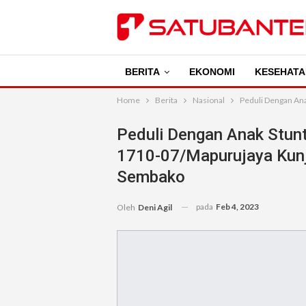
BERITA
EKONOMI
KESEHATA
Home
Berita
Nasional
Peduli Dengan Ana
Peduli Dengan Anak Stunt
1710-07/Mapurujaya Kunj
Sembako
pada
Feb 4, 2023
Oleh
Deni Agil