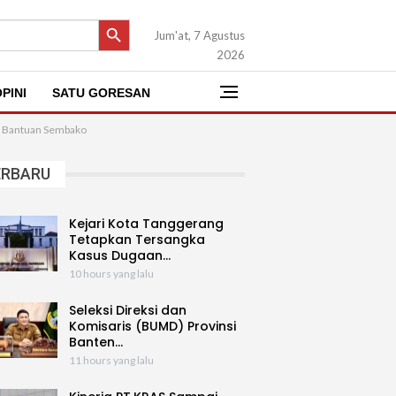
SEARCH BUTTON
Jum'at, 7 Agustus
2026
PINI
SATU GORESAN
ri Bantuan Sembako
ERBARU
Kejari Kota Tanggerang
Tetapkan Tersangka
Kasus Dugaan…
10 hours yang lalu
Seleksi Direksi dan
Komisaris (BUMD) Provinsi
Banten…
11 hours yang lalu