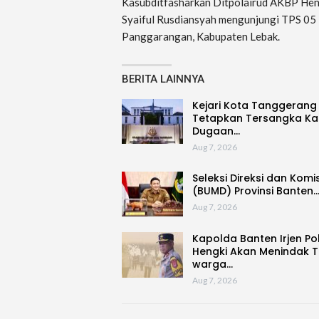
Kasubditfasharkan Ditpolairud AKBP He
Syaiful Rusdiansyah mengunjungi TPS 05
Panggarangan, Kabupaten Lebak.
BERITA LAINNYA
Kejari Kota Tanggerang
Tetapkan Tersangka Ka
Dugaan…
Aug 7, 2026
Seleksi Direksi dan Komi
(BUMD) Provinsi Banten
Aug 7, 2026
Kapolda Banten Irjen Po
Hengki Akan Menindak 
warga…
Aug 7, 2026