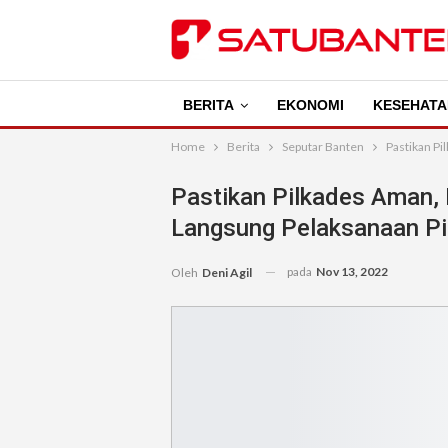
BERITA
EKONOMI
KESEHATA
Home
Berita
Seputar Banten
Pastikan Pi
Pastikan Pilkades Aman, 
Langsung Pelaksanaan Pi
pada
Nov 13, 2022
Oleh
Deni Agil