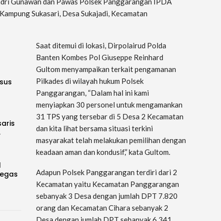
ndri Gunawan dan Pawas Polsek Panggarangan IPDA
 Kampung Sukasari, Desa Sukajadi, Kecamatan
Saat ditemui di lokasi, Dirpolairud Polda
Banten Kombes Pol Giuseppe Reinhard
Gultom menyampaikan terkait pengamanan
Pilkades di wilayah hukum Polsek
sus
Panggarangan, “Dalam hal ini kami
menyiapkan 30 personel untuk mengamankan
31 TPS yang tersebar di 5 Desa 2 Kecamatan
saris
dan kita lihat bersama situasi terkini
…
masyarakat telah melakukan pemilihan dengan
keadaan aman dan kondusif,” kata Gultom.
l
Adapun Polsek Panggarangan terdiri dari 2
Tegas
Kecamatan yaitu Kecamatan Panggarangan
sebanyak 3 Desa dengan jumlah DPT 7.820
orang dan Kecamatan Cihara sebanyak 2
Desa dengan jumlah DPT sebanyak 6.341