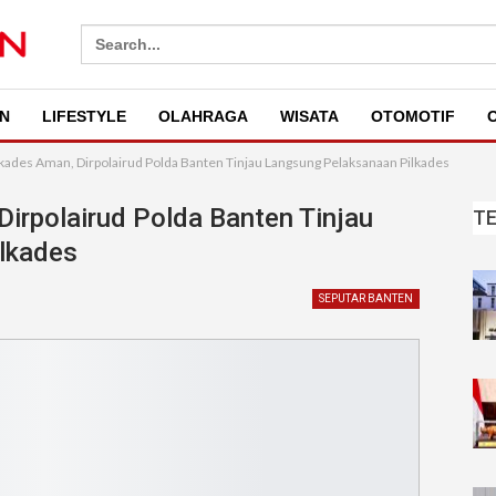
Search
for:
N
LIFESTYLE
OLAHRAGA
WISATA
OTOMOTIF
O
lkades Aman, Dirpolairud Polda Banten Tinjau Langsung Pelaksanaan Pilkades
Dirpolairud Polda Banten Tinjau
T
lkades
SEPUTAR BANTEN