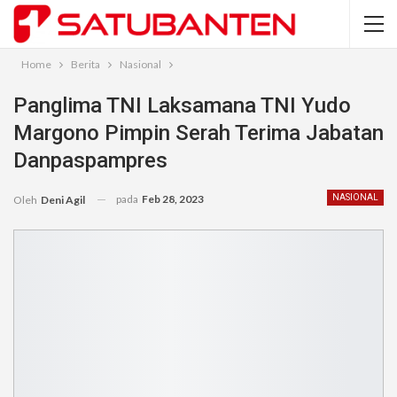
Home
Berita
Nasional
Panglima TNI Laksamana TNI Yudo
Margono Pimpin Serah Terima Jabatan
Danpaspampres
pada
Feb 28, 2023
NASIONAL
Oleh
Deni Agil