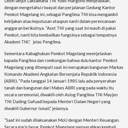
Lebih lanjut Laksamana TNI Yudo Margono menjelaskan,
dengan mengetahui riwayat dan perjalanan Gedung Kantor
Pemkot Magelang ini, sebagai Panglima TNI bisa mengambil
kebijakan atau keputusan ataupun nanti dalam perencanaan
anggaran berikutnya. “Aset TNI yang saat ini masih di pakai
Pemkot, nanti kita kembalikan fungsinya sebagai tempatnya
Akademi TNI,” jelas Penglima.
Sementara Kabaghukum Pemkot Magelang meenjelaskan
kapada Panglima dan rombongan bahwa dulu kantor Pemkot
Magelang yang ditempati saat ini merupakan bangunan Markas
Komando Akademi Angkatan Bersenjata Republik Indonesia
(ABRI). “Pada tanggal 14 Januari 1985 lalu ada penyerahan
tanah dan bangunan dari Mabes ABRI yang pada waktu itu
secara seremonial, diwakili oleh Aslog Panglima TNI Mayjen
TNI Dading Gafuadi kepada Menteri Dalam Negeri yang
diwakili Gubernur Ismail,” jelasnya.
“Saat ini sudah dilaksanakan MoU dengan Menteri Keuangan.
Secara garis besar Pemkot Magelang menyerahkan kembali