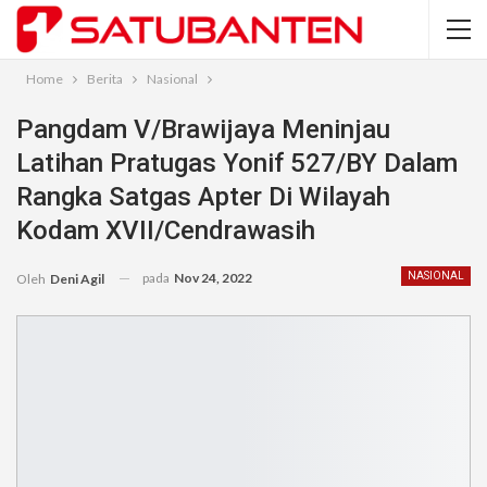
Home
Berita
Nasional
Pangdam V/Brawijaya Meninjau
Latihan Pratugas Yonif 527/BY Dalam
Rangka Satgas Apter Di Wilayah
Kodam XVII/Cendrawasih
pada
Nov 24, 2022
NASIONAL
Oleh
Deni Agil