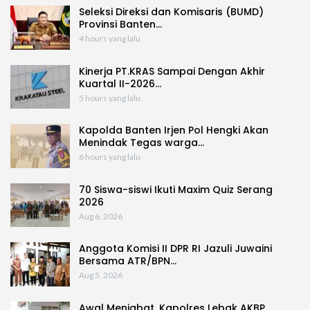
Seleksi Direksi dan Komisaris (BUMD)
Provinsi Banten…
4 hours yang lalu
Kinerja PT.KRAS Sampai Dengan Akhir
Kuartal II-2026…
5 hours yang lalu
Kapolda Banten Irjen Pol Hengki Akan
Menindak Tegas warga…
6 hours yang lalu
70 Siswa-siswi Ikuti Maxim Quiz Serang
2026
Aug 6, 2026
Anggota Komisi II DPR RI Jazuli Juwaini
Bersama ATR/BPN…
Aug 5, 2026
Awal Menjabat, Kapolres Lebak AKBP