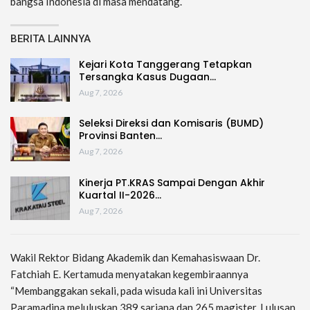
bangsa Indonesia di masa mendatang.
BERITA LAINNYA
Kejari Kota Tanggerang Tetapkan
Tersangka Kasus Dugaan…
Aug 7, 2026
Seleksi Direksi dan Komisaris (BUMD)
Provinsi Banten…
Aug 7, 2026
Kinerja PT.KRAS Sampai Dengan Akhir
Kuartal II-2026…
Aug 7, 2026
Wakil Rektor Bidang Akademik dan Kemahasiswaan Dr.
Fatchiah E. Kertamuda menyatakan kegembiraannya
“Membanggakan sekali, pada wisuda kali ini Universitas
Paramadina meluluskan 389 sarjana dan 265 magister. Lulusan