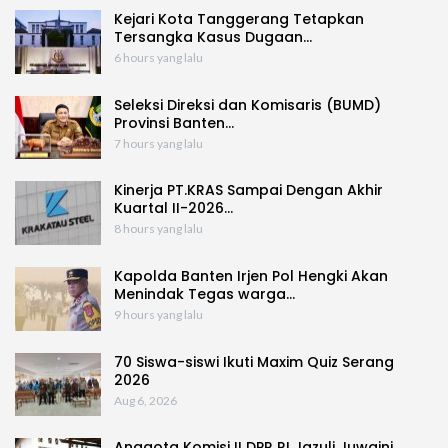
Kejari Kota Tanggerang Tetapkan
Tersangka Kasus Dugaan…
6 hours yang lalu
Seleksi Direksi dan Komisaris (BUMD)
Provinsi Banten…
7 hours yang lalu
Kinerja PT.KRAS Sampai Dengan Akhir
Kuartal II-2026…
8 hours yang lalu
Kapolda Banten Irjen Pol Hengki Akan
Menindak Tegas warga…
9 hours yang lalu
70 Siswa-siswi Ikuti Maxim Quiz Serang
2026
Aug 6, 2026
Anggota Komisi II DPR RI Jazuli Juwaini