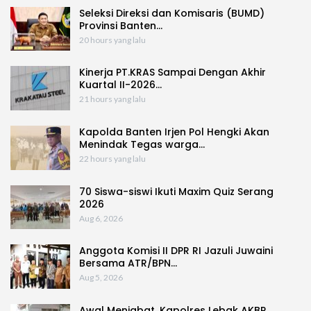
Seleksi Direksi dan Komisaris (BUMD)
Provinsi Banten…
20 hours yang lalu
Kinerja PT.KRAS Sampai Dengan Akhir
Kuartal II-2026…
21 hours yang lalu
Kapolda Banten Irjen Pol Hengki Akan
Menindak Tegas warga…
22 hours yang lalu
70 Siswa-siswi Ikuti Maxim Quiz Serang
2026
Aug 6, 2026
Anggota Komisi II DPR RI Jazuli Juwaini
Bersama ATR/BPN…
Aug 5, 2026
Awal Menjabat, Kapolres Lebak AKBP